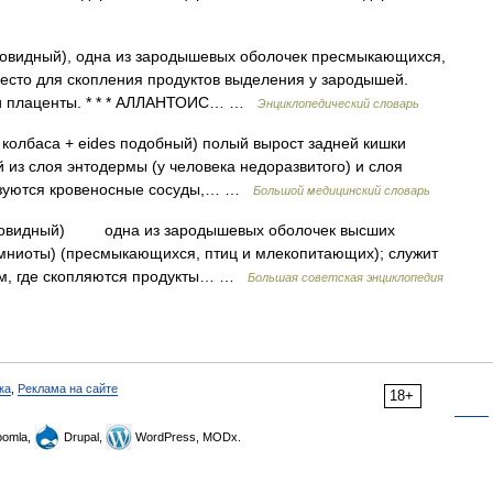
асовидный), одна из зародышевых оболочек пресмыкающихся,
есто для скопления продуктов выделения у зародышей.
ии плаценты. * * * АЛЛАНТОИС… …
Энциклопедический словарь
ntos колбаса + eides подобный) полый вырост задней кишки
из слоя энтодермы (у человека недоразвитого) и слоя
азуются кровеносные сосуды,… …
Большой медицинский словарь
лбасовидный) одна из зародышевых оболочек высших
Амниоты) (пресмыкающихся, птиц и млекопитающих); служит
ом, где скопляются продукты… …
Большая советская энциклопедия
ка
,
Реклама на сайте
18+
omla,
Drupal,
WordPress, MODx.