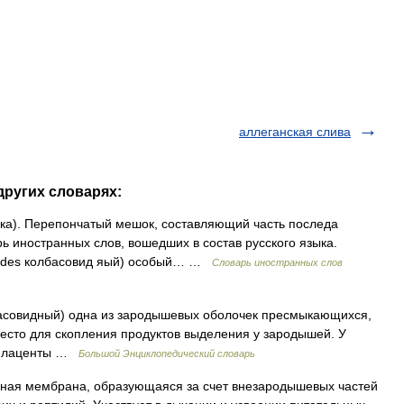
аллеганская слива
других словарях:
кишка). Перепончатый мешок, составляющий часть последа
ь иностранных слов, вошедших в состав русского языка.
toeides колбасовид яый) особый… …
Словарь иностранных слов
лбасовидный) одна из зародышевых оболочек пресмыкающихся,
есто для скопления продуктов выделения у зародышей. У
и плаценты …
Большой Энциклопедический словарь
я мембрана, образующаяся за счет внезародышевых частей