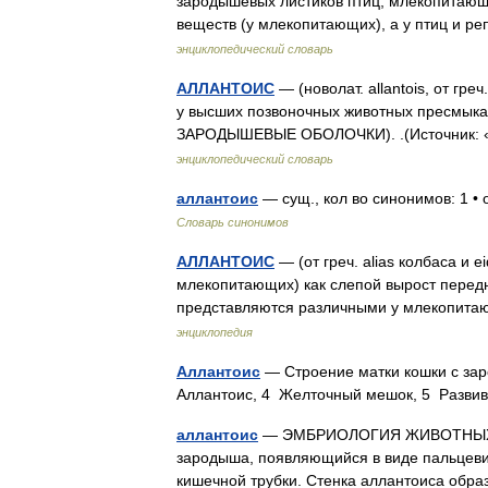
зародышевых листиков птиц, млекопитающи
веществ (у млекопитающих), а у птиц и р
энциклопедический словарь
АЛЛАНТОИС
— (новолат. allantois, от гр
у высших позвоночных животных пресмыка
ЗАРОДЫШЕВЫЕ ОБОЛОЧКИ). .(Источник: «
энциклопедический словарь
аллантоис
— сущ., кол во синонимов: 1 •
Словарь синонимов
АЛЛАНТОИС
— (от греч. alias колбаса и e
млекопитающих) как слепой вырост передн
представляются различными у млекопит
энциклопедия
Аллантоис
— Строение матки кошки с за
Аллантоис, 4 Желточный мешок, 5 Разв
аллантоис
— ЭМБРИОЛОГИЯ ЖИВОТНЫХ А
зародыша, появляющийся в виде пальцеви
кишечной трубки. Стенка аллантоиса об