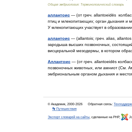
Общая эмбриология: Терминологический словарь
аллантоис
— (от греч. allantoeidēs колб
птиц и млекопитающих; орган дыхания и м
У млекопитающих участвует в образован
аллантоис
— (allantois; греч. alias, alla
зародыша высших позвоночных, состоящий 
висцеральной мезодермы, в котором обр
Аллантоис
— (от греч. allantoeidēs ко
позвоночных животных, или амниот (См. 
эмбриональным органом дыхания и мест
© Академик, 2000-2026
Обратная связь:
Техподдерж
👣 Путешествия
Экспорт словарей на сайты
, сделанные на PHP,
Jo