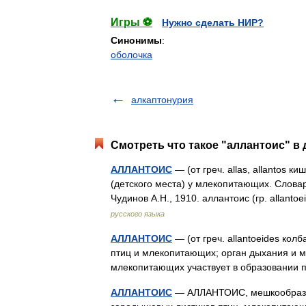
Игры ⚽
Нужно сделать НИР?
Синонимы
:
оболочка
алкаптонурия
Смотреть что такое "аллантоис" в 
АЛЛАНТОИС
— (от греч. allas, allantos 
(детского места) у млекопитающих. Словар
Чудинов А.Н., 1910. аллантоис (гр. allan
русского языка
АЛЛАНТОИС
— (от греч. allantoeides ко
птиц и млекопитающих; орган дыхания и м
млекопитающих участвует в образовани
АЛЛАНТОИС
— АЛЛАНТОИС, мешкообразна