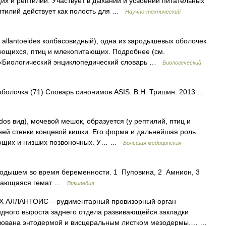
х и рептилий. Участвует в дыхании и усвоении питательных
ептилий действует как полость для …
Научно-технический
еч. allantoeides колбасовидный), одна из зародышевых оболочек
ющихся, птиц и млекопитающих. Подробнее (см.
Биологический энциклопедический словарь …
Биологический
 оболочка (71) Словарь синонимов ASIS. В.Н. Тришин. 2013 …
idos вид), мочевой мешок, образуется (у рептилий, птиц и
ей стенки концевой кишки. Его форма и дальнейшая роль
ающих и низших позвоночных. У… …
Большая медицинская
родышем во время беременности. 1 Пуповина, 2 Амнион, 3
ивающаяся гемат …
Википедия
ЛЛАНТОИС – рудиментарный провизорный орган
дного выроста заднего отдела развивающейся закладки
разована энтодермой и висцеральным листком мезодермы.… …