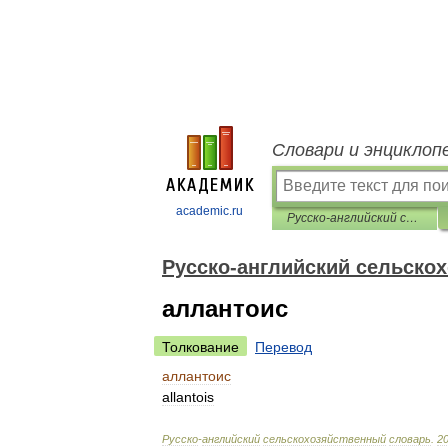
Словари и энциклоп
academic.ru
Русско-английский сельскохозяйственный словарь
Русско-английский сельско
аллантоис
Толкование
Перевод
аллантоис
allantois
Русско
-
английский
сельскохозяйственный
словарь
.
2